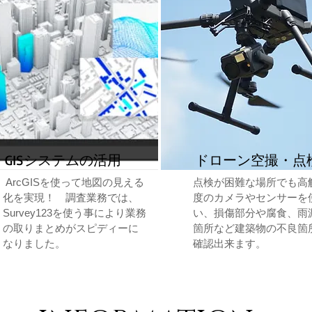
GISシステムの活用
ドローン空撮・点
ArcGISを使って地図の見える
点検が困難な場所でも高
化を実現！ 調査業務では、
度のカメラやセンサーを
Survey123を使う事により業務
い、損傷部分や腐食、雨
の取りまとめ
がスピディーに
箇所など建築物の不良箇
なりました。
確認出来ます。