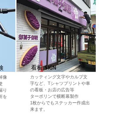
看板 SIGN
検
カッティング文字やカルプ文
解像
字など、Tシャツプリントや車
使
の看板・お店の広告等
漏り
​ターポリンで横断幕製作
所を
​1枚からでもステッカー作成出
来ます。